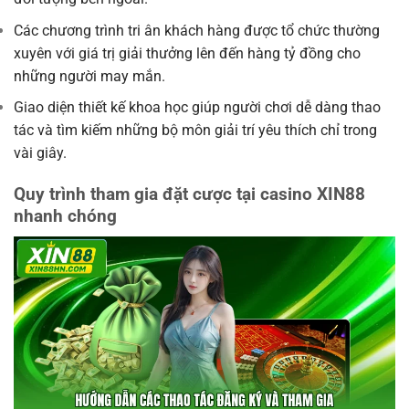
Các chương trình tri ân khách hàng được tổ chức thường
xuyên với giá trị giải thưởng lên đến hàng tỷ đồng cho
những người may mắn.
Giao diện thiết kế khoa học giúp người chơi dễ dàng thao
tác và tìm kiếm những bộ môn giải trí yêu thích chỉ trong
vài giây.
Quy trình tham gia đặt cược tại casino XIN88
nhanh chóng