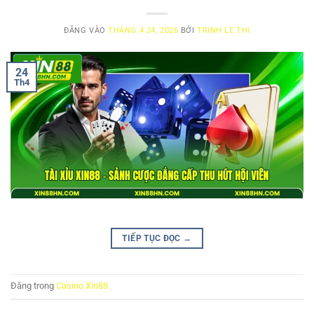
ĐĂNG VÀO
THÁNG 4 24, 2026
BỞI
TRINH LE THI
24
Th4
TIẾP TỤC ĐỌC
→
Đăng trong
Casino Xin88