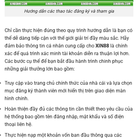
Hướng dẫn các thao tác đăng ký và tham gia
Chỉ cần thực hiện đúng theo quy trình hướng dẫn là bạn có
thể dễ dàng tiếp cận với thế giới giải trí đầy màu sắc. Hãy
đảm bảo thông tin cá nhân cung cấp cho
XIN88
là chính
xác để quá trình xác minh tài khoản diễn ra thuận lợi hơn.
Các bước cụ thể để bạn bắt đầu hành trình chinh phục
những giải thưởng lớn bao gồm:
Truy cập vào trang chủ chính thức của nhà cái và lựa chọn
mục đăng ký thành viên mới hiển thị trên giao diện màn
hình chính.
Hoàn thiện đầy đủ các thông tin cần thiết theo yêu cầu của
hệ thống bao gồm tên đăng nhập, mật khẩu và số điện
thoại liên hệ.
Thực hiện nạp một khoản vốn ban đầu thông qua các