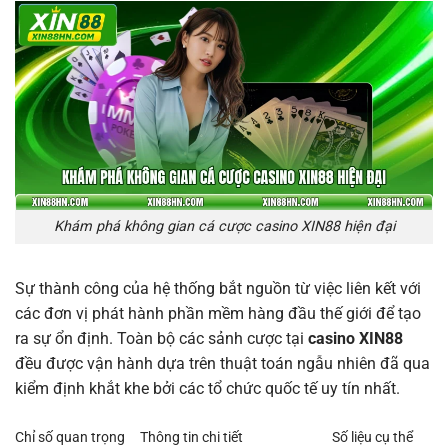
Khám phá không gian cá cược casino XIN88 hiện đại
Sự thành công của hệ thống bắt nguồn từ việc liên kết với
các đơn vị phát hành phần mềm hàng đầu thế giới để tạo
ra sự ổn định. Toàn bộ các sảnh cược tại
casino XIN88
đều được vận hành dựa trên thuật toán ngẫu nhiên đã qua
kiểm định khắt khe bởi các tổ chức quốc tế uy tín nhất.
Chỉ số quan trọng
Thông tin chi tiết
Số liệu cụ thể