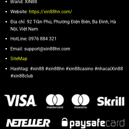
Brand: XIN88
Website:
https://xin88hn.com/
Địa chỉ: 92 Trần Phú, Phường Điện Biên, Ba Đình, Hà
Nội, Việt Nam
HotLine: 0976 884 321
Email:
support@xin88hn.com
SiteMap
Hashtag: #xin88 #xin88hn #xin88casino #nhacaiXin88
#xin88club