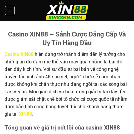
Bỏ
qua
nội
dung
Casino XIN88 – Sảnh Cược Đẳng Cấp Và
Uy Tín Hàng Đầu
Casino XIN88
hiện đang trở thành điểm đến lý tưởng cho
những tín đồ đam mê thử vận may qua những lá bài đỏ
đen đầy kịch tính. Với sự đầu tư bài bản về công nghệ
truyền tải hình ảnh 4K sắc nét, người chơi sẽ cảm nhận
được không khí chân thực như đang ngồi tại các sòng bài
Las Vegas. Mọi giao dịch và hoạt động giải trí tại đây đều
được giám sát chặt chẽ bởi tổ chức cá cược quốc tế nhằm
đảm bảo tính công bằng tuyệt đối cho khách hàng tham
gia tại
XIN88
.
Tổng quan về giá trị cốt lõi của casino XIN88