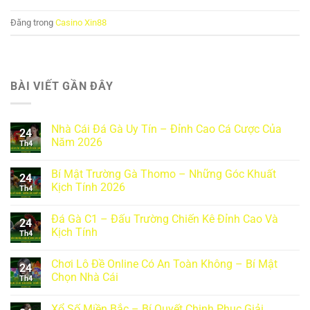
Đăng trong
Casino Xin88
BÀI VIẾT GẦN ĐÂY
Nhà Cái Đá Gà Uy Tín – Đỉnh Cao Cá Cược Của
24
Năm 2026
Th4
Bí Mật Trường Gà Thomo – Những Góc Khuất
24
Kịch Tính 2026
Th4
Đá Gà C1 – Đấu Trường Chiến Kê Đỉnh Cao Và
24
Kịch Tính
Th4
Chơi Lô Đề Online Có An Toàn Không – Bí Mật
24
Chọn Nhà Cái
Th4
Xổ Số Miền Bắc – Bí Quyết Chinh Phục Giải